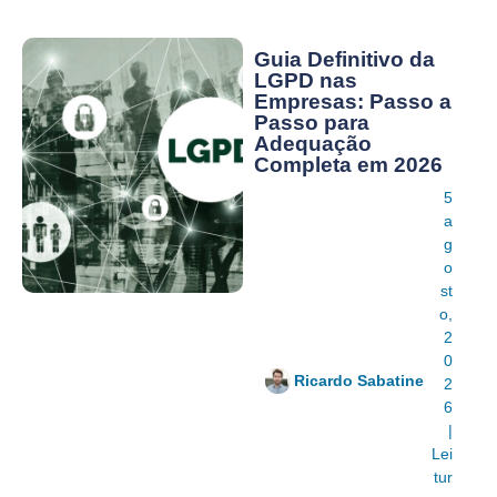
Guia Definitivo da
LGPD nas
Empresas: Passo a
Passo para
Adequação
Completa em 2026
5
a
g
o
st
o,
2
0
Ricardo Sabatine
2
6
|
Lei
tur