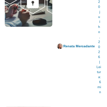
2
0
j
u
l
h
o
,
2
Renata Mercadante
0
2
6
|
Lei
tur
a:
6
mi
n