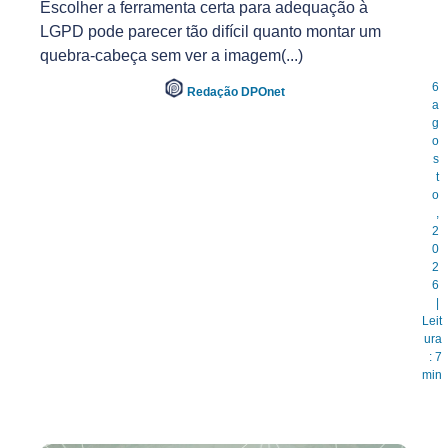
Escolher a ferramenta certa para adequação à
LGPD pode parecer tão difícil quanto montar um
quebra-cabeça sem ver a imagem(...)
6
Redação DPOnet
a
g
o
s
t
o
,
2
0
2
6
|
Leit
ura
: 7
min