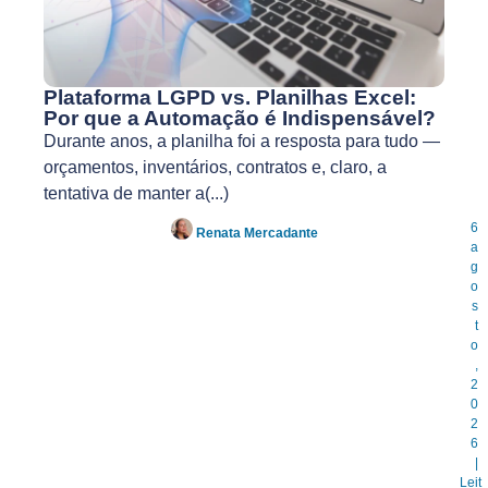
Plataforma LGPD vs. Planilhas Excel:
Por que a Automação é Indispensável?
Durante anos, a planilha foi a resposta para tudo —
orçamentos, inventários, contratos e, claro, a
tentativa de manter a(...)
6
Renata Mercadante
a
g
o
s
t
o
,
2
0
2
6
|
Leit