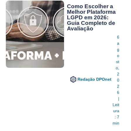
Como Escolher a
Melhor Plataforma
LGPD em 2026:
Guia Completo de
Avaliação
6
a
g
o
st
o,
2
Redação DPOnet
0
2
6
|
Leit
ura
: 7
min