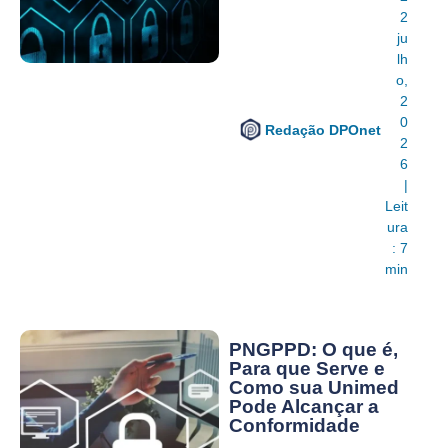
2
ju
lh
o,
2
0
Redação DPOnet
2
6
|
Leit
ura
: 7
min
PNGPPD: O que é,
Para que Serve e
Como sua Unimed
Pode Alcançar a
Conformidade