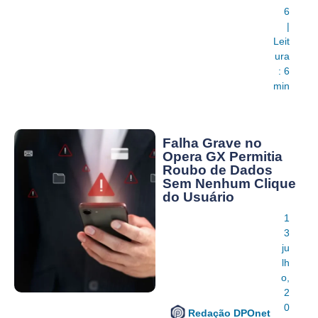
6
|
Leit
ura
: 6
min
Falha Grave no
Opera GX Permitia
Roubo de Dados
Sem Nenhum Clique
do Usuário
1
3
ju
lh
o,
2
0
Redação DPOnet