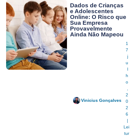
Dados de Crianças
e Adolescentes
Online: O Risco que
Sua Empresa
Provavelmente
Ainda Não Mapeou
1
7
j
u
l
h
o
,
2
Vinicius Gonçalves
0
2
6
|
Lei
tur