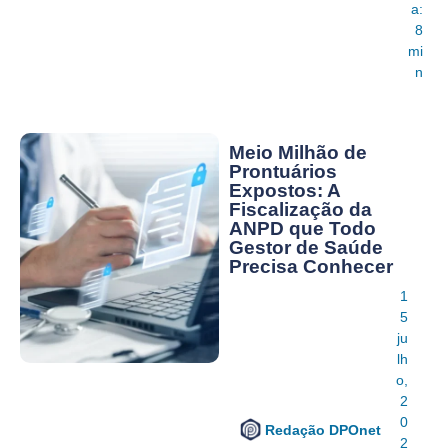
a:
8
mi
n
Meio Milhão de
Prontuários
Expostos: A
Fiscalização da
ANPD que Todo
Gestor de Saúde
Precisa Conhecer
1
5
ju
lh
o,
2
0
Redação DPOnet
2