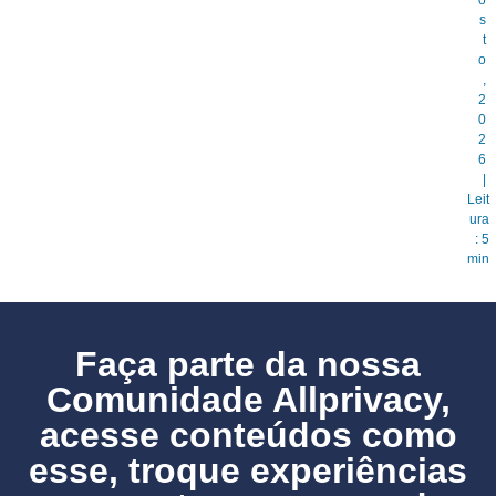
s
t
o
,
2
0
2
6
|
Leit
ura
: 5
min
Faça parte da nossa
Comunidade Allprivacy,
acesse conteúdos como
esse, troque experiências