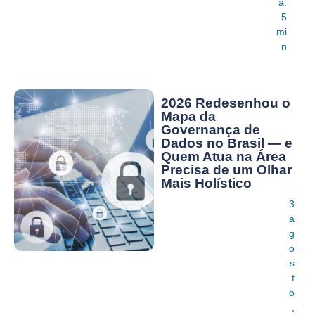
a:
5
mi
n
2026 Redesenhou o
Mapa da
Governança de
Dados no Brasil — e
Quem Atua na Área
Precisa de um Olhar
Mais Holístico
3
a
g
o
s
t
o
,