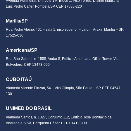
Avenida Perimetral, s/n, Lote 1 A, Bloco 1, Piso Térreo, Distrito Industrial
Luiz Pedro Caffer, Pompéia/SP, CEP 17586-220
Marília/SP
Rua Pedro Alpino, 401 – sala 1, piso superior – Jardim Araxa, Marília – SP,
17525-030
Americana/SP
Rua São Gabriel, n. 1555, Andar 5, Edifício Americana Office Tower, Vila
Belvedere, CEP 13473-000
CUBO ITAÚ
Alameda Vicente Pinzon, 54 – Vila Olímpia, São Paulo – SP, CEP 04547-
130
UNIMED DO BRASIL
Alameda Santos, n. 1827, Conjunto 112, Edifício José Bonifácio de
Andrada e Silva, Cerqueira César, CEP 01419-909