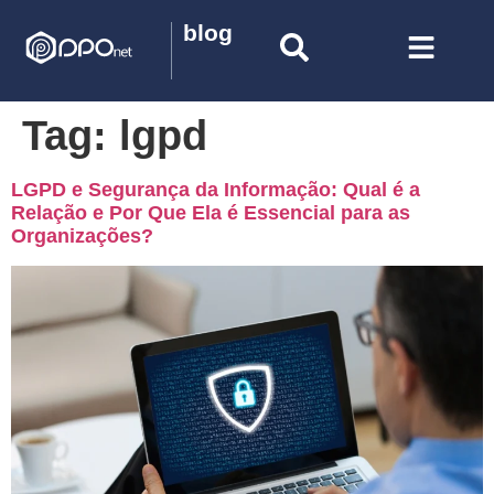
blog
Tag:
lgpd
LGPD e Segurança da Informação: Qual é a
Relação e Por Que Ela é Essencial para as
Organizações?