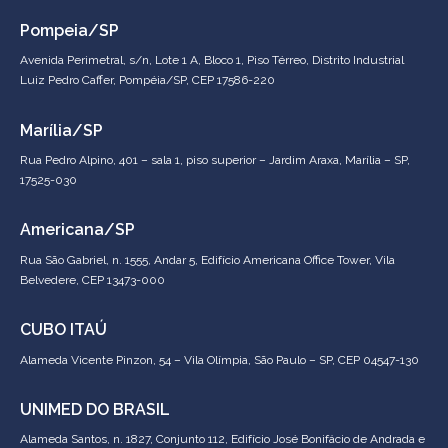
Pompeia/SP
Avenida Perimetral, s/n, Lote 1 A, Bloco 1, Piso Térreo, Distrito Industrial
Luiz Pedro Caffer, Pompéia/SP, CEP 17586-220
Marília/SP
Rua Pedro Alpino, 401 – sala 1, piso superior – Jardim Araxa, Marília – SP,
17525-030
Americana/SP
Rua São Gabriel, n. 1555, Andar 5, Edifício Americana Office Tower, Vila
Belvedere, CEP 13473-000
CUBO ITAÚ
Alameda Vicente Pinzon, 54 – Vila Olímpia, São Paulo – SP, CEP 04547-130
UNIMED DO BRASIL
Alameda Santos, n. 1827, Conjunto 112, Edifício José Bonifácio de Andrada e