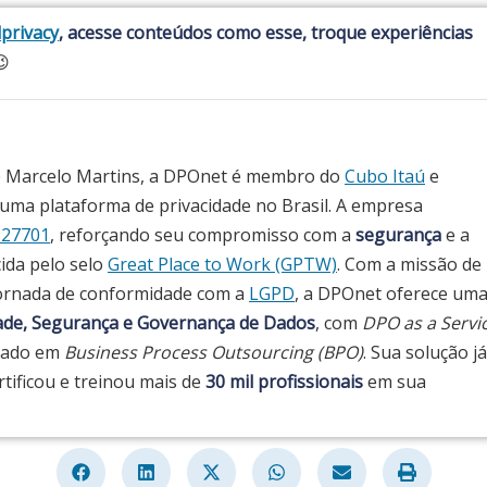
privacy
, acesse conteúdos como esse, troque experiências

e Marcelo Martins, a DPOnet é membro do
Cubo Itaú
e
ma plataforma de privacidade no Brasil. A empresa
 27701
, reforçando seu compromisso com a
segurança
e a
cida pelo selo
Great Place to Work (GPTW)
. Com a missão de
ornada de conformidade com a
LGPD
, a DPOnet oferece um
dade, Segurança e Governança de Dados
, com
DPO as a Servi
seado em
Business Process Outsourcing (BPO)
. Sua solução já
ertificou e treinou mais de
30 mil profissionais
em sua