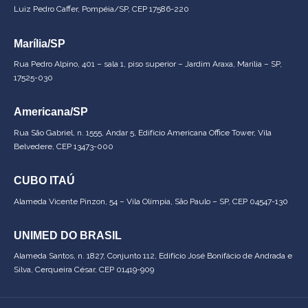
Luiz Pedro Caffer, Pompéia/SP, CEP 17586-220
Marília/SP
Rua Pedro Alpino, 401 – sala 1, piso superior – Jardim Araxa, Marília – SP,
17525-030
Americana/SP
Rua São Gabriel, n. 1555, Andar 5, Edifício Americana Office Tower, Vila
Belvedere, CEP 13473-000
CUBO ITAÚ
Alameda Vicente Pinzon, 54 – Vila Olímpia, São Paulo – SP, CEP 04547-130
UNIMED DO BRASIL
Alameda Santos, n. 1827, Conjunto 112, Edifício José Bonifácio de Andrada e
Silva, Cerqueira César, CEP 01419-909