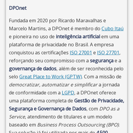
especialistas trocam experiências e
inteligência artificial com manipulação
de conformidade com mais segurança
DPOnet
soluções em tempo real. Em um mercado
humana
que precisam capacitar seus
Empresas
onde o conhecimento técnico evolui
Fundada em 2020 por Ricardo Maravalhas e
times internamente, construir uma cultura
Privacidade Aplicada ao Setor da Saúde:
rapidamente, fazer parte de uma comunidade
Marcelo Martins, a DPOnet é membro do
Cubo Itaú
trilha especializada para o setor com os
de privacidade sustentável e reduzir os
ativa é o que garante atualização contínua.
e pioneira no uso de
inteligência artificial
em uma
dados mais sensíveis em circulação,
riscos de incidentes causados por falta
plataforma de privacidade no Brasil. A empresa
A UP foi criada com a convicção de que
abordando o tratamento de informações
de conhecimento
conquistou as certificações
ISO 27001
e
ISO 27701
,
no contexto assistencial, prontuários e as
conformidade e competitividade não são
O denominador comum entre todos esses
reforçando seu compromisso com a
segurança
e a
exposições regulatórias específicas
objetivos opostos — são faces da mesma
perfis é a necessidade de
governança de dados
, além de ser reconhecida pelo
avançar mais
desse segmento
para quem se prepara corretamente. O
moeda
selo
Great Place to Work (GPTW)
. Com a missão de
rápido do que a leitura solitária de textos
Brasil vive hoje a maior demanda histórica
Para organizações que precisam capacitar
democratizar, automatizar e simplificar
a jornada
— e de estar conectado ao
legais permite
por profissionais qualificados em
times inteiros, os
de conformidade com a
Programas In Company
LGPD
, a DPOnet oferece
ecossistema profissional mais dinâmico do
privacidade: a ANPD fiscaliza com mais rigor,
uma plataforma completa de
são desenhados sob medida para a
Gestão de Privacidade,
setor.
as organizações cobram competências que
Segurança e Governança de Dados
, com
DPO as a
realidade, o setor e o nível de maturidade de
vão além da teoria e o mercado remunera
Service
, atendimento de titulares e um modelo
cada empresa — com palestras para
cada vez melhor quem sabe transformar
baseado em
Business Process Outsourcing (BPO)
.
diretoria, workshops práticos e simulações
conformidade em resultado concreto.
Sua solução já foi utilizada por mais de
4.500