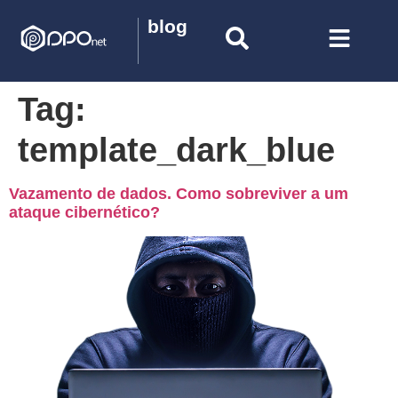
blog
Tag:
template_dark_blue
Vazamento de dados. Como sobreviver a um
ataque cibernético?