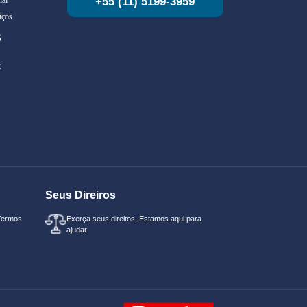
+55 (11) 5199-3959
iços
S
t
Seus Direiros
Termos
Exerça seus direitos. Estamos aqui para
ajudar.