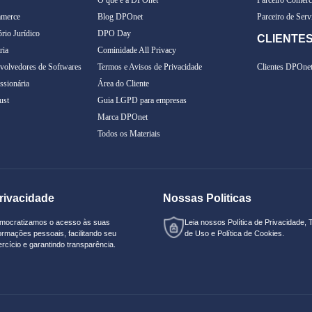
merce
Blog DPOnet
Parceiro de Serv
rio Jurídico
DPO Day
CLIENTE
ria
Cominidade All Privacy
olvedores de Softwares
Termos e Avisos de Privacidade
Clientes DPOne
sionária
Área do Cliente
ust
Guia LGPD para empresas
Marca DPOnet
Todos os Materiais
rivacidade
Nossas Politicas
mocratizamos o acesso às suas
Leia nossos
Política de Privacidade
,
ormações pessoais, facilitando seu
de Uso
e
Política de Cookies.
rcício e garantindo transparência.