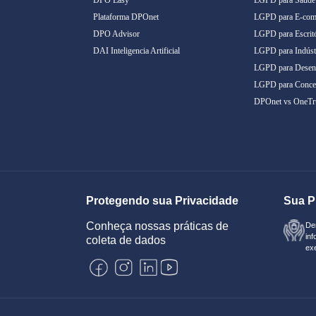
Plataforma DPOnet
LGPD para E-com
DPO Advisor
LGPD para Escritó
DAI Inteligencia Artificial
LGPD para Indúst
LGPD para Desenv
LGPD para Conces
DPOnet vs OneTr
Protegendo sua Privacidade
Sua P
Conheça nossas práticas de
De
inf
coleta de dados
exe