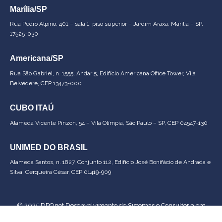
Marília/SP
Rua Pedro Alpino, 401 – sala 1, piso superior – Jardim Araxa, Marília – SP,
17525-030
Americana/SP
Rua São Gabriel, n. 1555, Andar 5, Edifício Americana Office Tower, Vila
Belvedere, CEP 13473-000
CUBO ITAÚ
Alameda Vicente Pinzon, 54 – Vila Olímpia, São Paulo – SP, CEP 04547-130
UNIMED DO BRASIL
Alameda Santos, n. 1827, Conjunto 112, Edifício José Bonifácio de Andrada e
Silva, Cerqueira César, CEP 01419-909
© 2025 DPOnet Desenvolvimento de Sistemas e Consultoria em
Segurança da Informação Ltda –
CNPJ: 36.487.128/0001-79
. Todos os
direitos reservados.