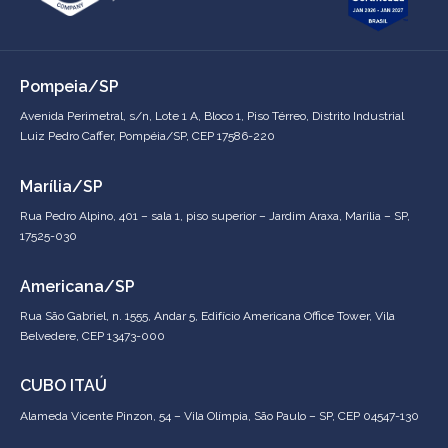
Pompeia/SP
Avenida Perimetral, s/n, Lote 1 A, Bloco 1, Piso Térreo, Distrito Industrial
Luiz Pedro Caffer, Pompéia/SP, CEP 17586-220
Marília/SP
Rua Pedro Alpino, 401 – sala 1, piso superior – Jardim Araxa, Marília – SP,
17525-030
Americana/SP
Rua São Gabriel, n. 1555, Andar 5, Edifício Americana Office Tower, Vila
Belvedere, CEP 13473-000
CUBO ITAÚ
Alameda Vicente Pinzon, 54 – Vila Olímpia, São Paulo – SP, CEP 04547-130