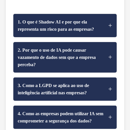
1. O que é Shadow AI e por que ela
representa um risco para as empresas?
Shadow AI ocorre quando colaboradores
utilizam ferramentas de inteligência artificial
2. Por que o uso de IA pode causar
sem aprovação ou controle da empresa.
vazamento de dados sem que a empresa
perceba?
Embora isso possa aumentar a
produtividade, também expõe dados
Muitas ferramentas de IA utilizam os dados
sensíveis, como informações estratégicas,
inseridos para treinar seus modelos, o que
3. Como a LGPD se aplica ao uso de
códigos e dados de clientes. O grande risco
significa que a informação pode ser
inteligência artificial nas empresas?
é que esses dados podem ser
incorporada ao sistema. Assim, ao inserir
Embora a LGPD não trate diretamente da IA,
compartilhados com sistemas externos, sem
dados sensíveis em uma ferramenta pública,
seus princípios continuam válidos. O uso de
4. Como as empresas podem utilizar IA sem
qualquer governança ou controle.
a empresa pode perder completamente o
dados deve respeitar finalidade,
comprometer a segurança dos dados?
controle sobre essas informações. Esse é
consentimento e controle. Ao inserir dados