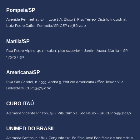
Pompeia/SP
Avenida Perimetral, s/n, Lote 1 A, Bloco 1, Piso Térreo, Distrito Industrial
Luiz Pedro Caffer, Pompéia/SP, CEP 17586-220
Marília/SP
Rua Pedro Alpino, 401 – sala 1, piso superior – Jardim Araxa, Marília – SP,
17525-030
Americana/SP
Rua São Gabriel, n. 1555, Andar 5, Edifício Americana Office Tower, Vila
Belvedere, CEP 13473-000
CUBO ITAÚ
Alameda Vicente Pinzon, 54 – Vila Olímpia, São Paulo – SP, CEP 04547-130
UNIMED DO BRASIL
Alameda Santos, n. 1827, Conjunto 112, Edifício José Bonifácio de Andrada e