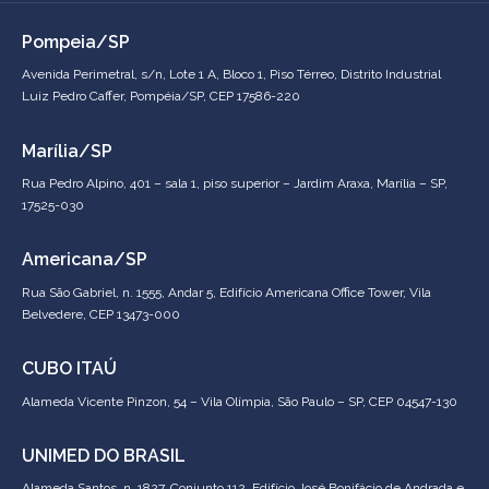
Pompeia/SP
Avenida Perimetral, s/n, Lote 1 A, Bloco 1, Piso Térreo, Distrito Industrial
Luiz Pedro Caffer, Pompéia/SP, CEP 17586-220
Marília/SP
Rua Pedro Alpino, 401 – sala 1, piso superior – Jardim Araxa, Marília – SP,
17525-030
Americana/SP
Rua São Gabriel, n. 1555, Andar 5, Edifício Americana Office Tower, Vila
Belvedere, CEP 13473-000
CUBO ITAÚ
Alameda Vicente Pinzon, 54 – Vila Olímpia, São Paulo – SP, CEP 04547-130
UNIMED DO BRASIL
Alameda Santos, n. 1827, Conjunto 112, Edifício José Bonifácio de Andrada e