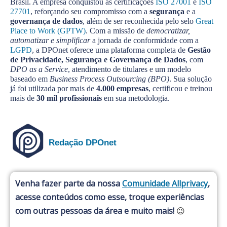
Brasil. A empresa conquistou as certificações
ISO 27001
e
ISO
27701
, reforçando seu compromisso com a
segurança
e a
governança de dados
, além de ser reconhecida pelo selo
Great
Place to Work (GPTW)
. Com a missão de
democratizar,
automatizar e simplificar
a jornada de conformidade com a
LGPD
, a DPOnet oferece uma plataforma completa de
Gestão
de Privacidade, Segurança e Governança de Dados
, com
DPO as a Service
, atendimento de titulares e um modelo
baseado em
Business Process Outsourcing (BPO)
. Sua solução
já foi utilizada por mais de
4.000 empresas
, certificou e treinou
mais de
30 mil profissionais
em sua metodologia.
Redação DPOnet
Venha fazer parte da nossa
Comunidade Allprivacy
,
acesse conteúdos como esse, troque experiências
com outras pessoas da área e muito mais!
😉