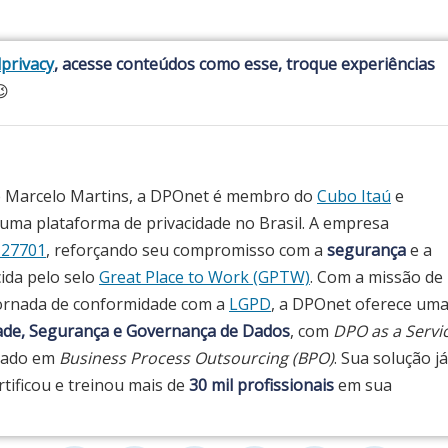
privacy
, acesse conteúdos como esse, troque experiências

e Marcelo Martins, a DPOnet é membro do
Cubo Itaú
e
ma plataforma de privacidade no Brasil. A empresa
 27701
, reforçando seu compromisso com a
segurança
e a
cida pelo selo
Great Place to Work (GPTW)
. Com a missão de
ornada de conformidade com a
LGPD
, a DPOnet oferece um
dade, Segurança e Governança de Dados
, com
DPO as a Servi
seado em
Business Process Outsourcing (BPO)
. Sua solução já
ertificou e treinou mais de
30 mil profissionais
em sua