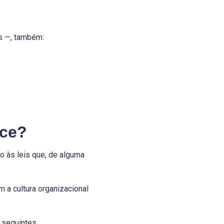
as —, também:
nce?
 às leis que, de alguma
 a cultura organizacional
 seguintes