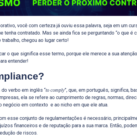
rativo, você com certeza já ouviu essa palavra, seja em um curs
ue tenha contratado. Mas se ainda fica se perguntando “o que é 
 trabalho, chegou ao lugar certo!
car o que significa esse termo, porque ele merece a sua atençã
para entender!
mpliance?
 do verbo em inglês “
”, que, em português, significa, b
to comply
empresas, ela se refere ao cumprimento de regras, normas, dir
o negócio em contexto e ao nicho em que ele atua.
om esse conjunto de regulamentações é necessário, principalmen
uízos financeiros e de reputação para a sua marca. Então, pode
dução de riscos.