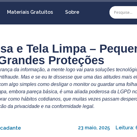
Materiais Gratuitos
Sobre
sa e Tela Limpa – Peque
 Grandes Proteções
nça da informação, a mente logo vai para soluções tecnológica
tifraude. Mas e se eu te dissesse que uma das atitudes mais ef
m algo simples como desligar o monitor ou guardar uma folha 
limpa, embora pareça básica, é uma aliada poderosa da LGPD no
orar como hábitos cotidianos, que muitas vezes passam desper
ção da privacidade e na conformidade legal.
rcadante
23 maio, 2025
Leitura: