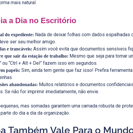
orma mais natural.
ia a Dia no Escritório
Nada de deixar folhas com dados espalhadas o
al do expediente:
deve ser seu melhor amigo.
Assim você evita que documentos sensíveis fiq
das e trancáveis:
Mesmo que seja para tomar um
re que sair da estação de trabalho:
ou “Ctrl + Alt + Del” fazem isso em segundos.
Sim, ainda tem gente que faz isso! Prefira ferrament
em papéis:
enhas.
Muitos relatórios e documentos confidenciai
sões abandonadas:
s. Se não for imprimir imediatamente, não envie.
pequenas, mas somadas garantem uma camada robusta de prote
 parte do dia a dia da organização.
pa Também Vale Para o Mundo 