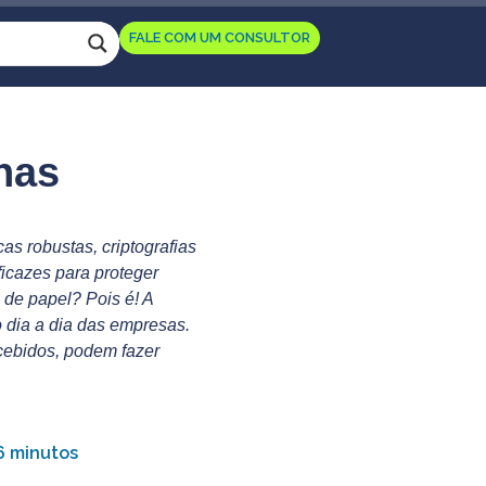
FALE COM UM CONSULTOR
nas
s robustas, criptografias
icazes para proteger
de papel? Pois é! A
 dia a dia das empresas.
cebidos, podem fazer
 6 minutos