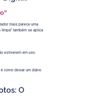
do”
utador mais parece uma
la limpa” também se aplica
ão estiverem em uso.
é como deixar um diário
otos: O