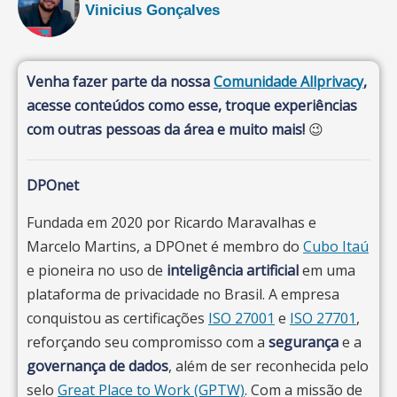
Vinicius Gonçalves
Essas métricas ajudam a transformar algo
invisível — o comportamento — em dados
Venha fazer parte da nossa
Comunidade Allprivacy
,
estratégicos para tomada de decisão.
acesse conteúdos como esse, troque experiências
com outras pessoas da área e muito mais!
😉
DPOnet
Fundada em 2020 por Ricardo Maravalhas e
Marcelo Martins, a DPOnet é membro do
Cubo Itaú
e pioneira no uso de
inteligência artificial
em uma
plataforma de privacidade no Brasil. A empresa
conquistou as certificações
ISO 27001
e
ISO 27701
,
reforçando seu compromisso com a
segurança
e a
governança de dados
, além de ser reconhecida pelo
selo
Great Place to Work (GPTW)
. Com a missão de