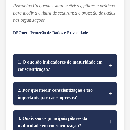
Perguntas Frequentes sobre métricas, pilares e práticas
para medir a cultura de segurança e proteção de dados
nas organizações
DPOnet | Proteção de Dados e Privacidade
1. O que são indicadores de maturidade em
conscientização?
Indicadores de maturidade em
conscientização são métricas que ajudam a
2. Por que medir conscientização é tão
entender se o conhecimento sobre proteção
importante para as empresas?
de dados e segurança da informação está
Sem mensuração, as organizações podem
sendo realmente aplicado no dia a dia. Eles
ter uma falsa sensação de segurança,
3. Quais são os principais pilares da
vão além de medir atividades, como
acreditando que treinamentos são
maturidade em conscientização?
treinamentos realizados, e focam em avaliar