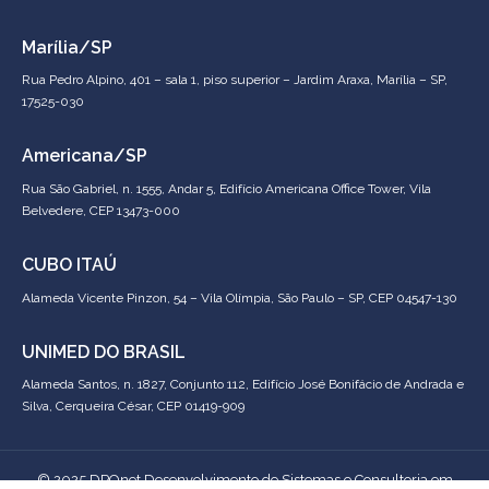
Marília/SP
Rua Pedro Alpino, 401 – sala 1, piso superior – Jardim Araxa, Marília – SP,
17525-030
Americana/SP
Rua São Gabriel, n. 1555, Andar 5, Edifício Americana Office Tower, Vila
Belvedere, CEP 13473-000
CUBO ITAÚ
Alameda Vicente Pinzon, 54 – Vila Olímpia, São Paulo – SP, CEP 04547-130
UNIMED DO BRASIL
Alameda Santos, n. 1827, Conjunto 112, Edifício José Bonifácio de Andrada e
Silva, Cerqueira César, CEP 01419-909
© 2025 DPOnet Desenvolvimento de Sistemas e Consultoria em