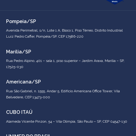
Pompeia/SP
Avenida Perimetral, s/n, Lote 1 A, Bloco 1, Piso Térreo, Distrito Industrial
Luiz Pedro Caffer, Pompéia/SP, CEP 17586-220
Marília/SP
Rua Pedro Alpino, 401 – sala 1, piso superior – Jardim Araxa, Marília – SP,
17525-030
Americana/SP
Rua São Gabriel, n. 1555, Andar 5, Edifício Americana Office Tower, Vila
Belvedere, CEP 13473-000
CUBO ITAÚ
Alameda Vicente Pinzon, 54 – Vila Olímpia, São Paulo – SP, CEP 04547-130