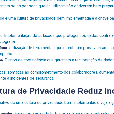
antam se as pessoas que as utilizam não estiverem bem prepar
ia e uma cultura de privacidade bem implementada é a chave par
: Implementação de soluções que protegem os dados contra a
ão
ptografia.
: Utilização de ferramentas que monitoram possíveis amea
ínuo
speitos.
: Planos de contingência que garantam a recuperação de dado
ão
cas, somadas ao comprometimento dos colaboradores, aumentam
ente a incidentes de segurança.
ura de Privacidade Reduz In
ositivo de uma cultura de privacidade bem implementada, veja al
: Em empresas onde todos os colaboradores entendem a
amentos