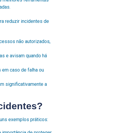
adas.
a reduzir incidentes de
cessos não autorizados,
ças e avisam quando há
s em caso de falha ou
 significativamente a
cidentes?
guns exemplos práticos:
 importância de proteger