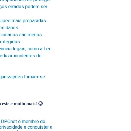
reços errados podem ser
quipes mais preparadas
 os danos.
cionários são menos
rotegidos.
ências legais, como a
Lei
duzir incidentes de
rganizações tornam-se
 este e muito mais! 😉
 A DPOnet é membro do
 privacidade e conquistar a