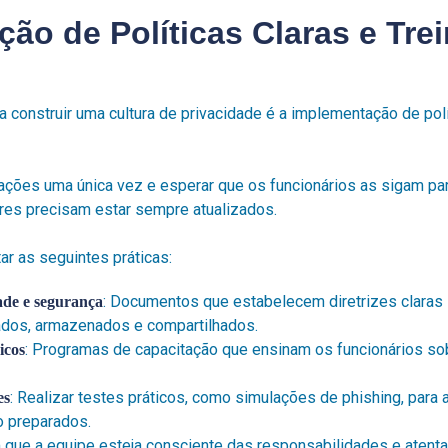
ão de Políticas Claras e Tr
a construir uma cultura de privacidade é a implementação de polí
tações uma única vez e esperar que os funcionários as sigam p
res precisam estar sempre atualizados.
 as seguintes práticas:
: Documentos que estabelecem diretrizes clara
dade e segurança
os, armazenados e compartilhados.
: Programas de capacitação que ensinam os funcionários so
icos
: Realizar testes práticos, como simulações de phishing, para a
es
o preparados.
que a equipe esteja consciente das responsabilidades e atent