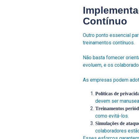
Implementaç
Contínuo
Outro ponto essencial par
treinamentos contínuos.
Não basta fornecer orien
evoluem, e os colaborado
As empresas podem adotar
Políticas de privaci
devem ser manusead
Treinamentos periód
como evitá-los.
Simulações de ataqu
colaboradores estã
Esses esforços garantem 