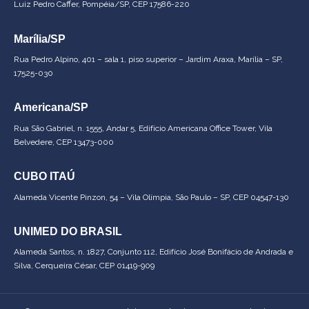
Luiz Pedro Caffer, Pompéia/SP, CEP 17586-220
Marília/SP
Rua Pedro Alpino, 401 – sala 1, piso superior – Jardim Araxa, Marília – SP,
17525-030
Americana/SP
Rua São Gabriel, n. 1555, Andar 5, Edifício Americana Office Tower, Vila
Belvedere, CEP 13473-000
CUBO ITAÚ
Alameda Vicente Pinzon, 54 – Vila Olímpia, São Paulo – SP, CEP 04547-130
UNIMED DO BRASIL
Alameda Santos, n. 1827, Conjunto 112, Edifício José Bonifácio de Andrada e
Silva, Cerqueira César, CEP 01419-909