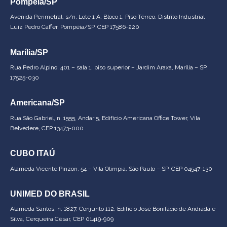
Pompeia/SP
Avenida Perimetral, s/n, Lote 1 A, Bloco 1, Piso Térreo, Distrito Industrial
Luiz Pedro Caffer, Pompéia/SP, CEP 17586-220
Marília/SP
Rua Pedro Alpino, 401 – sala 1, piso superior – Jardim Araxa, Marília – SP,
17525-030
Americana/SP
Rua São Gabriel, n. 1555, Andar 5, Edifício Americana Office Tower, Vila
Belvedere, CEP 13473-000
CUBO ITAÚ
Alameda Vicente Pinzon, 54 – Vila Olímpia, São Paulo – SP, CEP 04547-130
UNIMED DO BRASIL
Alameda Santos, n. 1827, Conjunto 112, Edifício José Bonifácio de Andrada e
Silva, Cerqueira César, CEP 01419-909