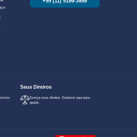
+55 (11) 5199-3959
iços
S
t
Seus Direiros
Termos
Exerça seus direitos. Estamos aqui para
ajudar.