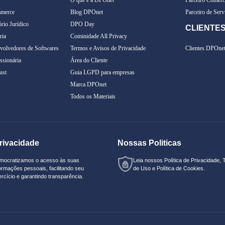
merce
Blog DPOnet
Parceiro de Serv
rio Jurídico
DPO Day
CLIENTE
ria
Cominidade All Privacy
olvedores de Softwares
Termos e Avisos de Privacidade
Clientes DPOne
sionária
Área do Cliente
ust
Guia LGPD para empresas
Marca DPOnet
Todos os Materiais
rivacidade
Nossas Politicas
mocratizamos o acesso às suas
Leia nossos
Política de Privacidade
,
ormações pessoais, facilitando seu
de Uso
e
Política de Cookies.
rcício e garantindo transparência.