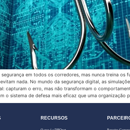
 segurança em todos os corredores, mas nunca treina os f
 evitam nada. No mundo da segurança digital, as simulaçõ
l: capturam o erro, mas não transformam o comportament
m o sistema de defesa mais eficaz que uma organização p
S
RECURSOS
PARCEIR
O que é a DPOnet
Parceiro Comerc