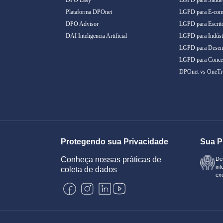
Plataforma DPOnet
LGPD para E-com
DPO Advisor
LGPD para Escritó
DAI Inteligencia Artificial
LGPD para Indúst
LGPD para Desenv
LGPD para Conces
DPOnet vs OneTr
Protegendo sua Privacidade
Sua P
Conheça nossas práticas de
De
inf
coleta de dados
exe