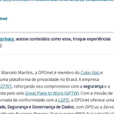
Onet
privacy
, acesse conteúdos como esse, troque experiências

e Marcelo Martins, a DPOnet é membro do
Cubo Itaú
e
ma plataforma de privacidade no Brasil. A empresa
 27701
, reforçando seu compromisso com a
segurança
e a
cida pelo selo
Great Place to Work (GPTW)
. Com a missão de
ornada de conformidade com a
LGPD
, a DPOnet oferece um
dade, Segurança e Governança de Dados
, com
DPO as a Servi
seado em
Business Process Outsourcing (BPO)
. Sua solução já