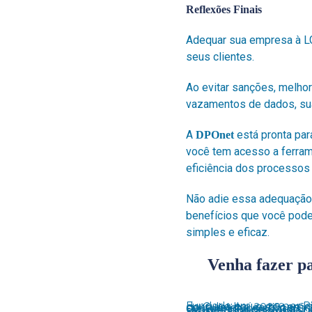
Reflexões Finais
Adequar sua empresa à LG
seus clientes.
Ao evitar sanções, melhor
vazamentos de dados, sua
A
está pronta par
DPOnet
você tem acesso a ferra
eficiência dos processos 
Não adie essa adequação
benefícios que você pode
simples e eficaz.
Venha fazer p
DPOnet
Fundada em 2020 por Ricardo Maravalhas e Marcelo Martins, na cidade de Pompeia-SP, A DPOnet é membro do Cubo Itaú e a 1º empresa brasileira a adotar a inteligência artificial em uma plataforma de privacidade e conquistar a certificação ISO 27001. Com o objetivo de democratizar, automatizar e simplificar a jornada de conformidade com a LGPD por meio de uma plataforma completa de Gestão de Privacidade, Segurança e Governança de Dados,
c
, atendimento de titulares, que utiliza o conceito de Business Process