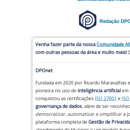
Redação DP
Venha fazer parte da nossa
Comunidade All
com outras pessoas da área e muito mais!

DPOnet
Fundada em 2020 por Ricardo Maravalhas 
pioneira no uso de
inteligência artificial
em u
conquistou as certificações
ISO 27001
e
ISO
governança de dados
, além de ser reconhe
democratizar, automatizar e simplificar
a j
plataforma completa de
Gestão de Privaci
atendimento de titulares e um modelo ba