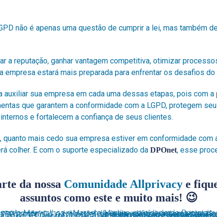
PD não é apenas uma questão de cumprir a lei, mas também de
ar a reputação, ganhar vantagem competitiva, otimizar processos
 empresa estará mais preparada para enfrentar os desafios do 
a auxiliar sua empresa em cada uma dessas etapas, pois com a
mentas que garantem a conformidade com a LGPD, protegem seu
internos e fortalecem a confiança de seus clientes.
, quanto mais cedo sua empresa estiver em conformidade com 
rá colher. E com o suporte especializado da
, esse proc
DPOnet
arte da nossa
Comunidade Allprivacy
e fiqu
assuntos como este e muito mais! 😉
om serviço de DPO embarcado
 Outsourcing (BPO), já foi utilizada por mais de 3500 companhias, certificou e treinou com a sua metodologia mais de 30 mil usuários e conta atualmente com 45 colaboradores.