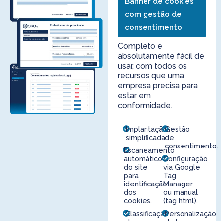
Banner de cookies
com gestão de
consentimento
Completo e
absolutamente fácil de
usar, com todos os
recursos que uma
empresa precisa para
estar em
conformidade.
Implantação
Gestão
simplificada.
de
consentimento.
Escaneamento
automático
Configuração
do site
via Google
para
Tag
identificação
Manager
dos
ou manual
cookies.
(tag html).
Classificação
Personalização