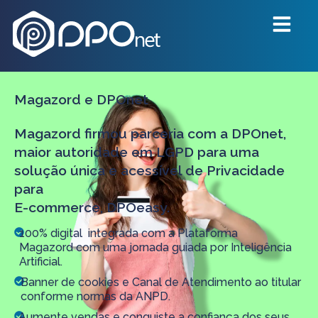
Magazord e DPOnet
Magazord firmou parceria com a DPOnet,
maior autoridade em LGPD para uma
solução única e acessível de Privacidade
para
E-commerce, DPOeasy.
100% digital
integrada com a Plataforma
Magazord
com uma jornada guiada por Inteligência
Artificial.
Banner de cookies e Canal de Atendimento ao titular
conforme normas da ANPD.
Aumente vendas e conquiste a confiança dos seus