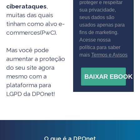
proteger e respeitar
ciberataques
,
sua privacidade,
muitas das quais
seus dados são
tinham como alvo e-
usados apenas para
commerces​(PwC).
fins de marketing.
Acesse nossa
política para saber
Mas você pode
mais
Termos e Avisos
aumentar a proteção
do seu site agora
mesmo com a
BAIXAR EBOOK
plataforma para
LGPD da DPOnet!
O que é a DPOnet