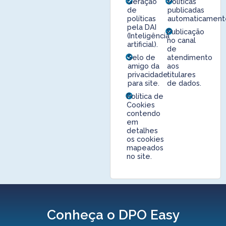
Geração
Políticas
de
publicadas
políticas
automaticament
pela DAI
Publicação
(Inteligência
no canal
artificial).
de
Selo de
atendimento
amigo da
aos
privacidade
titulares
para site.
de dados.
Política de
Cookies
contendo
em
detalhes
os cookies
mapeados
no site.
Conheça o DPO Easy