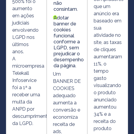
500% foi o
não
que um
aumento
consintam.
anúncio era
em ações
Adotar
baseado em
judiciais
banner de
sua
cookies
envolvendo
atividade no
funcional
LGPD nos
conforme a
site, as taxas
últimos
LGPD, sem
de cliques
anos.
prejudicar o
aumentaram
A
desempenho
11%, o
da página.
microempresa
tempo
Telekall
Um
gasto
Infoservice
BANNER DE
visualizando
foi a 1ª a
COOKIES
o produto
receber uma
adequado
anunciado
multa da
aumenta a
aumentou
ANPD por
conversão e
34% e a
descumprimento
economiza
receita do
da LGPD.
receita de
produto
ads,