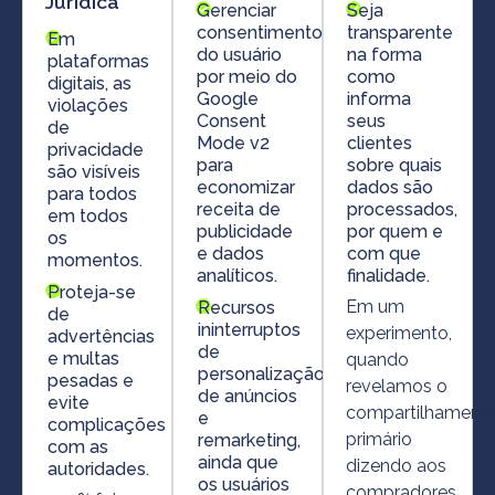
Jurídica
Gerenciar
Seja
consentimento
transparente
Em
do usuário
na forma
plataformas
por meio do
como
digitais, as
Google
informa
violações
Consent
seus
de
Mode v2
clientes
privacidade
para
sobre quais
são visíveis
economizar
dados são
para todos
receita de
processados,
em todos
publicidade
por quem e
os
e dados
com que
momentos.
analíticos.
finalidade.
Proteja-se
Em um
Recursos
de
ininterruptos
experimento,
advertências
de
e multas
quando
personalização
pesadas e
revelamos o
de anúncios
evite
compartilhament
e
complicações
primário
remarketing,
com as
ainda que
dizendo aos
autoridades.
os usuários
compradores