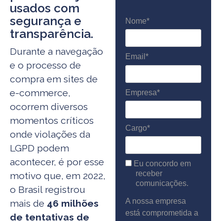
usados com
segurança e
Nome*
transparência.
Durante a navegação
Email*
e o processo de
compra em sites de
e-commerce,
Empresa*
ocorrem diversos
momentos críticos
Cargo*
onde violações da
LGPD podem
acontecer, é por esse
Eu concordo em
receber
motivo que, em 2022,
comunicações.
o Brasil registrou
A nossa empresa
mais de
46 milhões
está comprometida a
de tentativas de